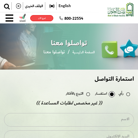
✕
English
الوقف الخيري
تسجيل
800-22554
تبرع الآن
تسجيل الدخول
تواصلوا معنا
تواصلوا معنا
الصفحة الرئيسية
استمارة التواصل
رأي
استفسار
التبرع بالأفكار
(( غير مخصص لطلبات المساعدة ))
الاسم
البريد الإلكتروني