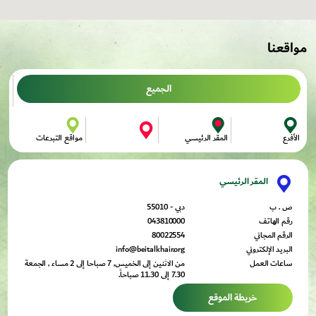
مواقعنا
الجميع
مواقع التبرعات
المقر الرئيسي
الأفرع
المقر الرئيسي
ص . ب
دبي - 55010
رقم الهاتف
043810000
الرقم المجاني
80022554
البريد الإلكتروني
info@beitalkhair.org
ساعات العمل
من الاثنين إلى الخميس, 7 صباحا إلى 2 مساء , الجمعة
7.30 إلى 11.30 صباحاً.
خريطة الموقع