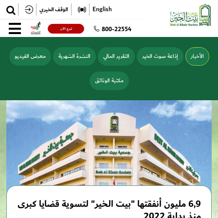
✕
English
الوقف الخيري
تسجيل
800-22554
تبرع الآن
تسجيل الدخول
الأخبار
إذاعة صوت الخير
التقرير المالي
النشرة الشهرية
معرض الفيديو
مكتبة الوثائق
6,9 مليون أنفقتها "بيت الخير" لتسوية قضايا كبرى
منذ بداية 2022