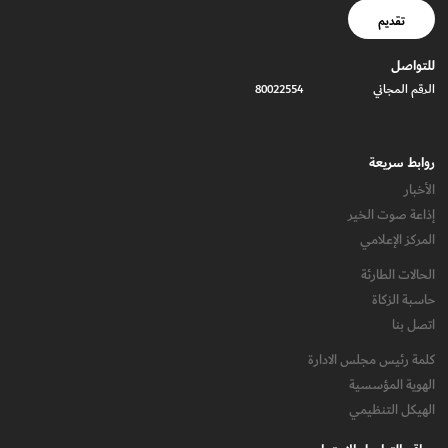
تقديم
للتواصل
الرقم المجاني
80022554
روابط سريعة
الأخبار
إذاعة صوت الخير
المركز الإعلامي
الحالات الطارئة
حاسبة الزكاة
اتصل بنا
كلمة رئيس مجلس الادارة
الهوية المؤسسية
الهيكل التنظيمي