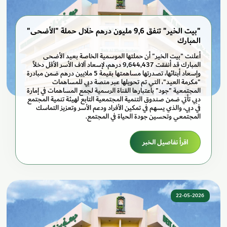
"بيت الخير" تنفق 9,6 مليون درهم خلال حملة "الأضحى"
المبارك
أعلنت "بيت الخير" أن حملتها الموسمية الخاصة بعيد الأضحى
المبارك قد أنفقت 9,644,437 درهم، لإسعاد آلاف الأسر الأقل دخلاً
وإسعاد أبنائها، تصدرتها مساهمتها بقيمة 5 ملايين درهم ضمن مبادرة
"مكرمة العيد"، التي تم تحويلها عبر منصة دبي للمساهمات
المجتمعية "جود" باعتبارها القناة الرسمية لجمع المساهمات في إمارة
دبي تأتي ضمن صندوق التنمية المجتمعية التابع لهيئة تنمية المجتمع
في دبي، والذي يسهم في تمكين الأفراد ودعم الأسر وتعزيز التماسك
المجتمعي وتحسين جودة الحياة في المجتمع.
اقرأ تفاصيل الخبر
22-05-2026