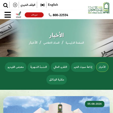
✕
English
الوقف الخيري
تسجيل
800-22554
تبرع الآن
تسجيل الدخول
الأخبار
الأخبار
الصفحة الرئيسية
المركز الاعلامي
الأخبار
إذاعة صوت الخير
التقرير المالي
النشرة الشهرية
معرض الفيديو
مكتبة الوثائق
05-08-2026