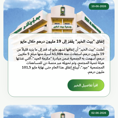
10-06-2026
إنفاق "بيت الخير" يقفز إلى 19 مليون درهم خلال مايو
أعلنت "بيت الخير" أن إنفاقها لشهر مايو قد قفز إلى ما يزيد قليلاً عن
19 مليون درهم، استفادت منه 41,984 أسرة، منها مبلغ 5 ملايين
درهم، أسهمت به الجمعية ضمن مبادرة "مكرمة العيد"، التي نفذتها
هيئة تنمية المجتمع، وتم تحويله عبر منصة دبي للمساهمات
المجتمعية "جود"، ليبلغ إنفاق هذا العام حتى نهاية مايو 101,5
مليون درهم.
اقرأ تفاصيل الخبر
02-06-2026