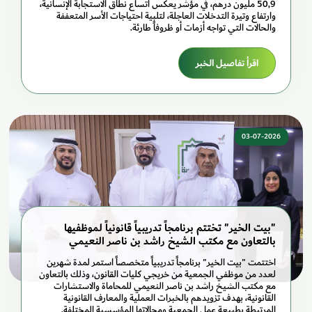
50,9 مليون درهم، في مؤشر يعكس اتساع نطاق الاستجابة الإنسانية،
وارتفاع وتيرة التدخلات العاجلة، لتلبية احتياجات الأسر المتعففة
والحالات التي تواجه أزمات أو ظروفاً طارئة.
اقرأ تفاصيل الخبر
03-07-2026
"بيت الخير" تختتم برنامجاً تدريبياً قانونياً لموظفيها
بالتعاون مع مكتب الشيخ راشد بن ناصر النعيمي
اختتمت "بيت الخير" برنامجاً تدريبياً متخصصاً استمر لمدة شهرين
لعدد من موظفي الجمعية من خريجي كليات القانون، وذلك بالتعاون
مع مكتب الشيخ راشد بن ناصر النعيمي للمحاماة والاستشارات
القانونية، بهدف تزويدهم بالخبرات العملية والمعارف القانونية
المرتبطة بطبيعة عمل الجمعية ومجالاتها المؤسسية المختلفة.