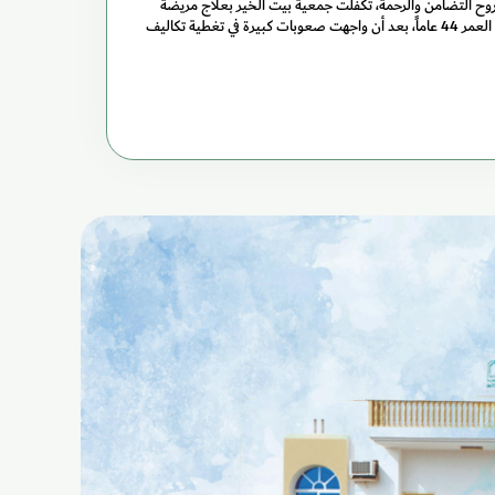
وح التضامن والرحمة، تكفلت جمعية بيت الخير بعلاج مريضة
من فئة أصحاب الهمم تبلغ من العمر 44 عاماً، بعد أن واجهت صعوبات كبيرة في تغطية تكاليف