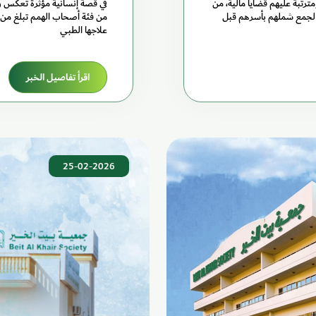
ً، ومترتبة عليهم قضايا مالية، من
في قصة إنسانية مؤثرة تعكس ر
م، البالغة 21 مليوناً و94 ألفاً و449 درهماً، لجمع شملهم بأسرهم قبل
علاجها الطبي
اقرأ تفاصيل الخبر
25-02-2026