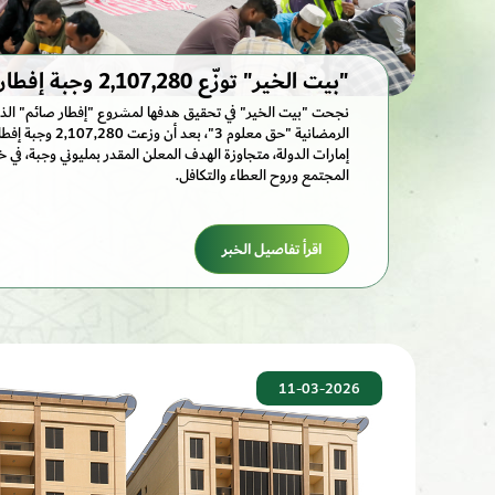
"بيت الخير" توزّع 2,107,280 وجبة إفطار في رمضان
نجحت "بيت الخير" في تحقيق هدفها لمشروع "إفطار صائم" الذ
الرمضانية "حق معلوم 3
إمارات الدولة، متجاوزة الهدف المعلن المقدر بمليوني وجبة، في
المجتمع وروح العطاء والتكافل.
اقرأ تفاصيل الخبر
11-03-2026