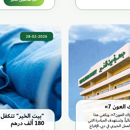
28-02-2026
العون 7»
"بيت الخير" تتكفل
تكفلت جمعية بيت الخير بسداد مليوني درهم لمصلحة مبادرة «ياك العون7». ويكفي هذا
احَقين قضائياً. وتستهدف المبادرة التي
180 ألف درهم
لعمل الخيري في دبي، الإفراج