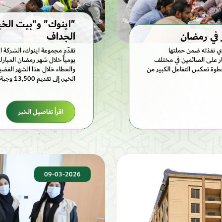
الجداف
ي نفذته ضمن حملتها
"، بعد أن وزعت 2,107,280 وجبة إفطار على الصائمين في مختلف
يومياً خلال شهر رمضان المبار
 خطوة تعكس التفاعل الكبير من
والعطاء خلال هذا الشهر الفضيل
الخير، إلى تقديم 13,500 وجبة إفطار في خيمة اينوك المجتمعية طيلة شهر رمضان.
اقرأ تفاصيل الخبر
09-03-2026