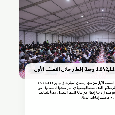
"بيت الخير" توزع 1,042,115 وجبة إفطار خلال النصف الأول
نجحت جمعية بيت الخير خلال النصف الأول من شهر رمضان المبارك في توزيع 1,042,115
صائم" الذي تنفذه الجمعية في إطار حملتها الرمضانية "حق
توزيع مليوني وجبة إفطار مع نهاية الشهر الفضيل، دعماً للصائمين
ي في مختلف إمارات الدولة.