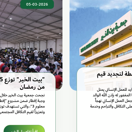
05-03-2026
حطة لتجديد قيم
من رمضان
يد للعمل الإنساني يمثل
غفور له بإذن الله الوالد
عل العمل الإنساني نهجاً
وجبة إفطار ضمن مشروع "إفطار 
على التكافل والتراحم وخدمة
معلوم 3"، والتي تستهدف 
وتعزيزاً لقيم التكافل المجتمع
اقرأ تفاصيل الخبر