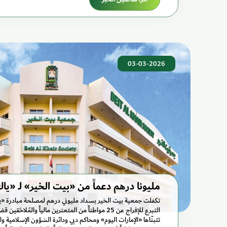
03-03-2026
مليونا درهم دعماً من «بيت الخير» لـ «ياك 
التبرع للإفراج عن 25 مواطناً من المتعثرين مالياً والمُل
تتبنّاها «الإمارات اليوم» ومحاكم دبي ودائرة الشؤون الإسلامية وا