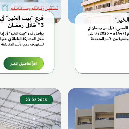
فرع "بيت الخير" في
3" خلال رمضان
جبة إفطار صائم خلال الأسبوع الأول من رمضان في
مختلف إمارات الدولة ضمن حملتها الرمضانية "حق معلوم" للعام (1447هـ – 2026م)، التي
يواصل فرع "بيت الخير" في إما
 مسجل لدى الجمعية من الآسر المتعففة
تستهدف دعم الأسر المتعففة وتع
اقرأ تفاصيل الخبر
23-02-2026