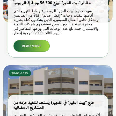
مفاطر "بيت الخير" توزع 56,500 وجبة إفطار يومياً
شهدت خيم "بيت الخير" الرمضانية ونقاط التوزيع التي
أقامتها لتقديم وجبات "إفطار صائم" إقبالاً من الصائمين
وبشكل خاص العمال المقيمين، الذين يشكلون كتلة بشرية
معتبرة تستحق العون، ممن تستقدمهم شركات التنمية
والاستثمار، حيث بلغ عدد الوجبات التي وزعتها المفاطر في
اليوم الثالث 56,500 وجبة إفطار
READ MORE
28-02-2025
فرع "بيت الخير" في الفجيرة يستعد لتنفيذ حزمة من
المشاريع الرمضانية
أكّدت جواهر الظنحاني، مدير فرع "بيت الخير" في الفجيرة،