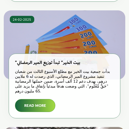
24-02-2025
"بيت الخير" تبدأ توزيع المير الرمضاني
بدأت جمعية بيت الخير مع مطلع الأسبوع الثالث من شعبان
تنفيذ مشروع المير الرمضاني، الذي رصدت له 6 ملايين
درهم، بهدف دعم 12 ألف أسرة، ضمن حملتها الرمضانية
"حَقٌّ مَّعْلُوم"، التي وضعت هدفاً مبدئياً بإنفاق ما يزيد على
65 مليون درهم.
READ MORE