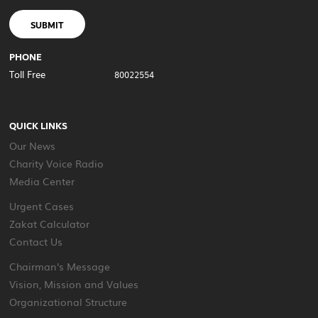
SUBMIT
PHONE
Toll Free
80022554
QUICK LINKS
Our News
Charity Voice Radio
Media Center
Urgent Cases
Zakat Calculator
Contact Us
Chairman's Message
Vision, Mission and Values
Organizational Structure