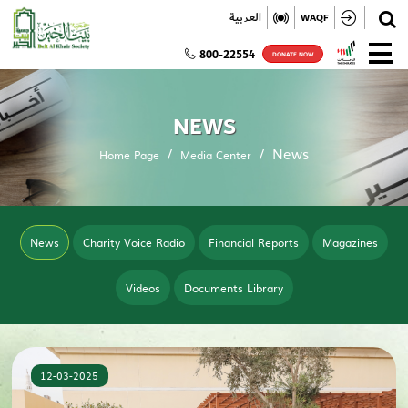
✕
العربية
WAQF
800-22554
DONATE NOW
NEWS
News
Home Page
Media Center
News
Charity Voice Radio
Financial Reports
Magazines
Videos
Documents Library
12-03-2025