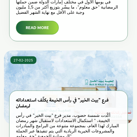
في يومها الأول في مختلف إمارات الدولة ضمن حملتها
الرمضانية "حق معلوم"، ما يبشّر بتوزيع أكثر من 1,5 مليون
وجبة على الأقل مع نهاية الشهر الفضيل
READ MORE
27-02-2025
فرع "بيت الخير" في رأس الخيمة يكثّف استعداداته
لرمضان
أكّدت شمسة حضوب، مدير فرع "بيت الخير" في رأس
الخيمة، " استكمال الاستعدادات لاستقبال شهر رمضان
المبارك لهذا العام، بمجموعة متنوعة من البرامج والمبادرات
والمشروعات الخيرية الريادية التي يتم تنفيذها عبر الحملة
الرمضانية للجمعية "حق معلوم"