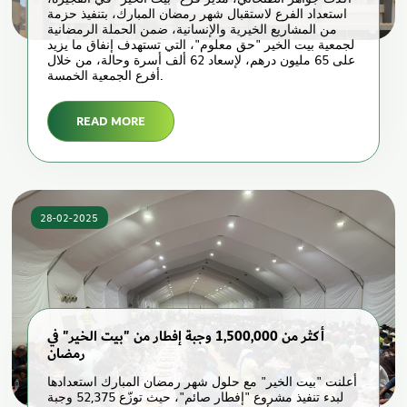
استعداد الفرع لاستقبال شهر رمضان المبارك، بتنفيذ حزمة
من المشاريع الخيرية والإنسانية، ضمن الحملة الرمضانية
لجمعية بيت الخير "حق معلوم"، التي تستهدف إنفاق ما يزيد
على 65 مليون درهم، لإسعاد 62 ألف أسرة وحالة، من خلال
أفرع الجمعية الخمسة.
READ MORE
28-02-2025
أكثر من 1,500,000 وجبة إفطار من "بيت الخير" في
رمضان
أعلنت "بيت الخير" مع حلول شهر رمضان المبارك استعدادها
لبدء تنفيذ مشروع "إفطار صائم"، حيث توزّع 52,375 وجبة