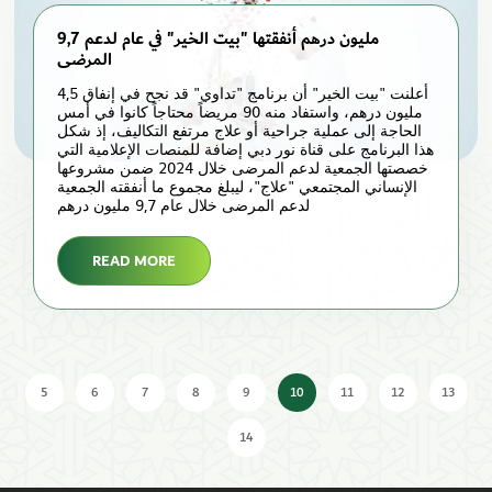
9,7 مليون درهم أنفقتها "بيت الخير" في عام لدعم
المرضى
أعلنت "بيت الخير" أن برنامج "تداوي" قد نجح في إنفاق 4,5
مليون درهم، واستفاد منه 90 مريضاً محتاجاً كانوا في أمس
الحاجة إلى عملية جراحية أو علاج مرتفع التكاليف، إذ شكل
هذا البرنامج على قناة نور دبي إضافة للمنصات الإعلامية التي
خصصتها الجمعية لدعم المرضى خلال 2024 ضمن مشروعها
الإنساني المجتمعي "علاج"، ليبلغ مجموع ما أنفقته الجمعية
لدعم المرضى خلال عام 9,7 مليون درهم
READ MORE
5
6
7
8
9
10
11
12
13
14