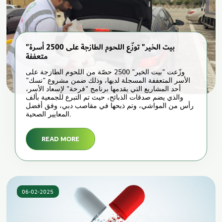
"بيت الخير" توزّع اللحوم الطازجة على 2500 أسرة
متعففة
وزّعت "بيت الخير" 2500 حصّة من اللحوم الطازجة على
الأسر المتعففة المسجلة لديها، وذلك ضمن مشروع "نسك"
أحد المشاريع التي يقدمها برنامج "فرحة" لإسعاد الأسر،
والذي يضم صدقات الذبائح، حيث تم التبرع للجمعية بألف
رأس من المواشي، وتم ذبحها في مقاصب دبي، وفق أفضل
المعايير الصحية.
READ MORE
06-02-2025