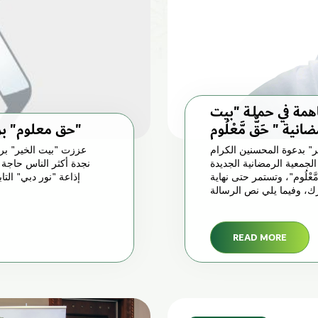
مة في حملـة "بيت
"حق معلوم" برنامج جديد لــ "بيت الخير" على "نور دبي"
" بدعوة المحسنين الكرام
عززت "بيت الخير" برام
لجمعية الرمضانية الجديدة
نجدة أكثر الناس حاجة
"حَقٌّ مَّعْلُوم"، وتستمر حتى نهاية
إذاعة "نور دبي" التا
READ MORE