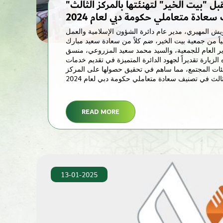
"إسلامية دبي" تستقبل "بيت الخير" لتهنئتها بالمركز الثالث
عادة متعاملي حكومة دبي لعام 2024
ش المهيري، مدير عام دائرة الشؤون الإسلامية والعمل
اً من جمعية بيت الخير، ضم كلاً من سعادة سعيد مبارك
ير العام للجمعية، والسيد محمد سعيد المزروعي، منسق
لزيارة تقديراً لجهود الدائرة المتميزة في تقديم خدمات
فئات المجتمع، مما ساهم في تحقيق حصولها على المركز
READ MORE
13-01-2025