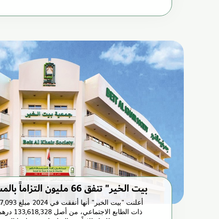
"بيت الخير" تنفق 66 مليون التزاماً بالمسؤولية المجتمعية
ذات الطابع 