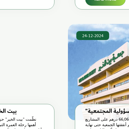
24-12-2024
"بيت الخ
أعلنت "بيت الخير" أنها أنفقت في 2024 مبلغ 66,067,093 درهم على المشاريع
نظّمت "بيت الخير" حز
الاجتماعي، من أصل 133,618,328 درهم أنفقتها الجمعية حتى نهاية