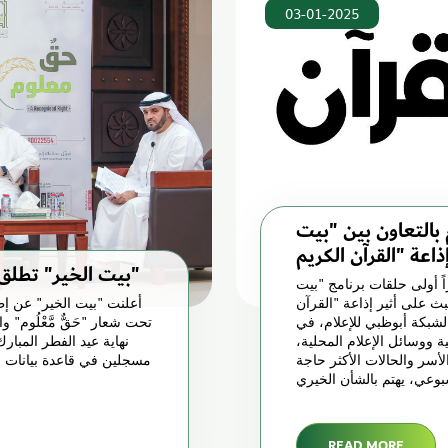
03-01-2025
 بالتعاون بين "بيت
"بيت الخير" تطلق حملتها الرمضانية الجديدة "حَقٌّ مَّعْلُوم"
ً أولى حلقات برنامج "بيت
يبث على أثير إذاعة "القرآن
لشبكة أبوظبي للإعلام، في
تحت شعار "حَقٌّ مَّعْلُوم
ة ووسائل الإعلام المحلية،
أسر والحالات الأكثر حاجة
مسجلين في قاعدة بيانات ال
READ MORE