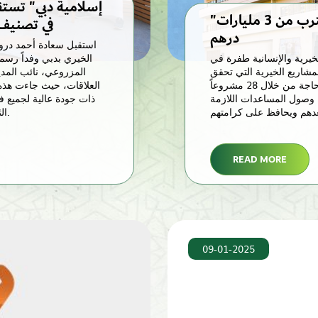
"بيت الخير".. مسيرة واعدة وعطاء يقترب من 3 مليارات
في تصنيف س
درهم
استقبل سعادة أحمد دروي
من مسيرتها الخيرية والإنسانية طفرة في
الخيري بدبي وفداً رسمي
مشاريع الخيرية التي تحقق
المزروعي، نائب المد
التكافل والتلاحم المجتمعي، وتنهض بأحوال أكثر الناس حاجة من خلال 28 مشروعاً
العلاقات، حيث جاءت هذه ا
وصول المساعدات اللازمة
ذات جودة عالية لجميع 
عدهم ويحافظ على كرامتهم
الثالث في تصنيف سعادة متعاملي حكومة دبي لعام 2024.
READ MORE
09-01-2025