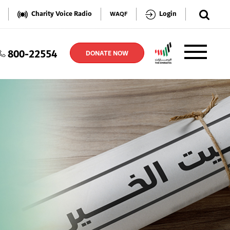
✕
Charity Voice Radio
Login
WAQF
800-22554
TER
DONATE NOW