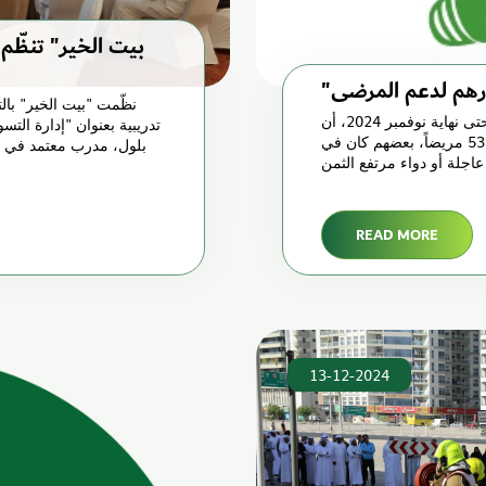
نظّمت "بيت الخير" بال
تشير نتائج الإنفاق الخيري لـ "بيت الخير" التي تأكدت حتى نهاية نوفمبر 2024، أن
تدريبية بعنوان "إدارة الت
مشروع "علاج" قد أنفق 9,119,946 درهم، استفاد منه 539 مريضاً، بعضهم كان في
بلول، مدرب معتمد في ا
اجلة أو دواء مرتفع الثمن
READ MORE
13-12-2024