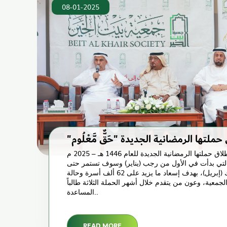
08-01-2025
أعلنت "بيت الخير" عن إطلاق حملتها الرمضانية الجديدة للعام 1446 هـ – 2025 م
" والتي بدأت في الأول من رجب (يناير) وسوف تستمر حتى
نهاية عيد الفطر المبارك (إبريل)، بهدف إسعاد ما يزيد على 62 ألف أسرة وحالة
جمعية، وعون من يتقدم خلال أشهر الحملة الثلاثة طالباً
المساعدة..
READ MORE