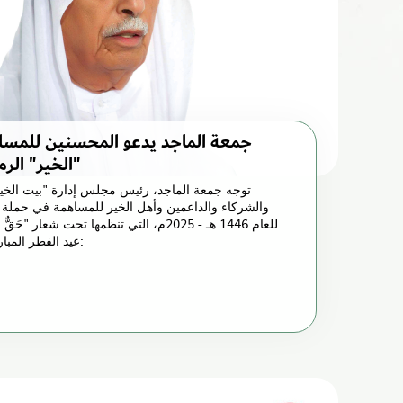
جمعة الماجد يدعو المحسنين للمساه
الخير" الرمضانية " حَقٌّ مَّعْلُوم"
توجه جمعة الماجد، رئيس مجلس إدارة "بيت الخير
والشركاء والداعمين وأهل الخير للمساهمة في حملة ا
للعام 1446 هـ - 2025م، التي تنظمها تحت شعار 
عيد الفطر المبارك، وفيما يلي نص الرسالة: